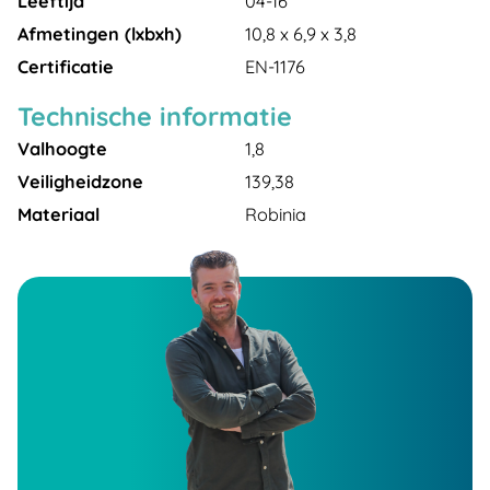
Leeftijd
04-16
Afmetingen (lxbxh)
10,8 x 6,9 x 3,8
Certificatie
EN-1176
Technische informatie
Valhoogte
1,8
Veiligheidzone
139,38
Materiaal
Robinia