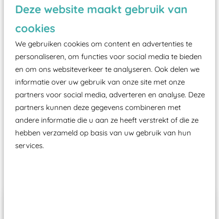
Vanaf een valhoogte van 1,5 meter een speciale
Deze website maakt gebruik van
valondergrond onder speeltoestellen verplicht is
cookies
zoals kunstgras, rubber tegels of boomschors?
Elk speeltoestel in de openbare ruimte voorzien
We gebruiken cookies om content en advertenties te
personaliseren, om functies voor social media te bieden
moet zijn van een typekeuring, -plaatje en
en om ons websiteverkeer te analyseren. Ook delen we
certificering, uitgegeven door een Nederlands
informatie over uw gebruik van onze site met onze
aangewezen keuringsinstantie?
partners voor social media, adverteren en analyse. Deze
Wij ook speeltoestellen kunnen laten keuren zodat
partners kunnen deze gegevens combineren met
ze toch binnen het Warenwetbesluit Attractie- en
andere informatie die u aan ze heeft verstrekt of die ze
Speeltoestellen vallen?
hebben verzameld op basis van uw gebruik van hun
services.
Past er goed bij