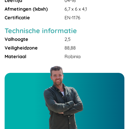
Leeftijd
04-16
Afmetingen (lxbxh)
6,7 x 6 x 4,1
Certificatie
EN-1176
Technische informatie
Valhoogte
2,5
Veiligheidzone
88,88
Materiaal
Robinia