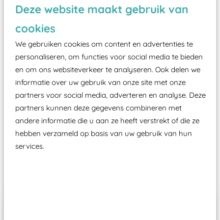
Vanaf een valhoogte van 1,5 meter een speciale
Deze website maakt gebruik van
valondergrond onder speeltoestellen verplicht is
cookies
zoals kunstgras, rubber tegels of boomschors?
Elk speeltoestel in de openbare ruimte voorzien
We gebruiken cookies om content en advertenties te
personaliseren, om functies voor social media te bieden
moet zijn van een typekeuring, -plaatje en
en om ons websiteverkeer te analyseren. Ook delen we
certificering, uitgegeven door een Nederlands
informatie over uw gebruik van onze site met onze
aangewezen keuringsinstantie?
partners voor social media, adverteren en analyse. Deze
Wij ook speeltoestellen kunnen laten keuren zodat
partners kunnen deze gegevens combineren met
ze toch binnen het Warenwetbesluit Attractie- en
andere informatie die u aan ze heeft verstrekt of die ze
Speeltoestellen vallen?
hebben verzameld op basis van uw gebruik van hun
services.
Past er goed bij