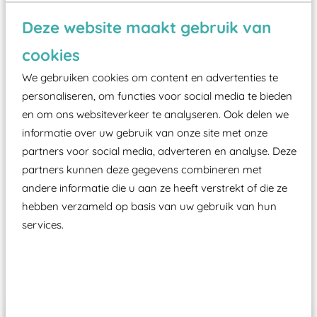
Wist je dat:
Deze website maakt gebruik van
Vanaf een valhoogte van 1,5 meter een speciale
cookies
valondergrond onder speeltoestellen verplicht is
zoals kunstgras, rubber tegels of boomschors?
We gebruiken cookies om content en advertenties te
Elk speeltoestel in de openbare ruimte voorzien
personaliseren, om functies voor social media te bieden
moet zijn van een typekeuring, -plaatje en
en om ons websiteverkeer te analyseren. Ook delen we
informatie over uw gebruik van onze site met onze
certificering, uitgegeven door een Nederlands
partners voor social media, adverteren en analyse. Deze
aangewezen keuringsinstantie?
partners kunnen deze gegevens combineren met
Wij ook speeltoestellen kunnen laten keuren zodat
andere informatie die u aan ze heeft verstrekt of die ze
ze toch binnen het Warenwetbesluit Attractie- en
hebben verzameld op basis van uw gebruik van hun
Speeltoestellen vallen?
services.
Past er goed bij