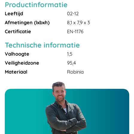
Productinformatie
Leeftijd
02-12
Afmetingen (lxbxh)
8,1 x 7,9 x 3
Certificatie
EN-1176
Technische informatie
Valhoogte
1,5
Veiligheidzone
95,4
Materiaal
Robinia