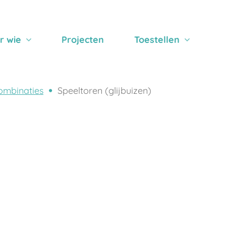
r wie
Projecten
Toestellen
ombinaties
Speeltoren (glijbuizen)