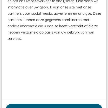
en om ons websiteverkeer te analyseren. Ook delen we
informatie over uw gebruik van onze site met onze
Wist je dat:
partners voor social media, adverteren en analyse. Deze
partners kunnen deze gegevens combineren met
Vanaf een valhoogte van 1,5 meter een speciale
andere informatie die u aan ze heeft verstrekt of die ze
valondergrond onder speeltoestellen verplicht is
hebben verzameld op basis van uw gebruik van hun
zoals kunstgras, rubber tegels of boomschors?
services.
Elk speeltoestel in de openbare ruimte voorzien
moet zijn van een typekeuring, -plaatje en
certificering, uitgegeven door een Nederlands
aangewezen keuringsinstantie?
Wij ook speeltoestellen kunnen laten keuren zodat
ze toch binnen het Warenwetbesluit Attractie- en
Speeltoestellen vallen?
Past er goed bij