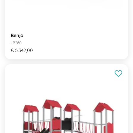
Benja
LB260
€ 5.342,00