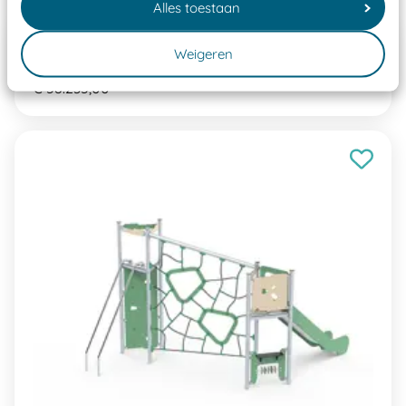
Alles toestaan
Crooc 0301 rvs bg
Weigeren
CR0301 rvs - BG
€ 58.235,00