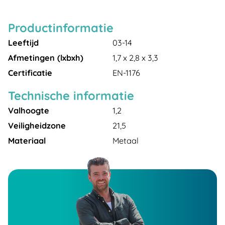
Productinformatie
Leeftijd
03-14
Afmetingen (lxbxh)
1,7 x 2,8 x 3,3
Certificatie
EN-1176
Technische informatie
Valhoogte
1,2
Veiligheidzone
21,5
Materiaal
Metaal