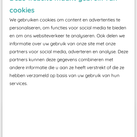
zoals kunstgras, rubber tegels of boomschors?
cookies
Elk speeltoestel in de openbare ruimte voorzien
moet zijn van een typekeuring, -plaatje en
We gebruiken cookies om content en advertenties te
certificering, uitgegeven door een Nederlands
personaliseren, om functies voor social media te bieden
en om ons websiteverkeer te analyseren. Ook delen we
aangewezen keuringsinstantie?
informatie over uw gebruik van onze site met onze
Wij ook speeltoestellen kunnen laten keuren zodat
partners voor social media, adverteren en analyse. Deze
ze toch binnen het Warenwetbesluit Attractie- en
partners kunnen deze gegevens combineren met
Speeltoestellen vallen?
andere informatie die u aan ze heeft verstrekt of die ze
hebben verzameld op basis van uw gebruik van hun
services.
Past er goed bij