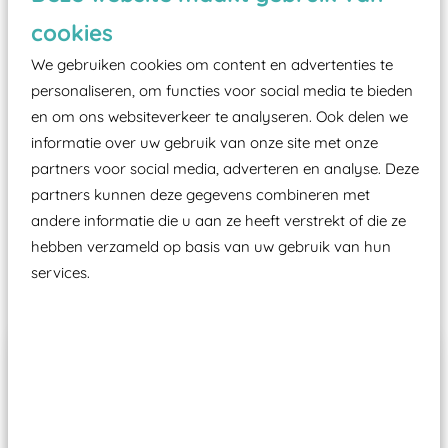
zoals kunstgras, rubber tegels of boomschors?
cookies
Elk speeltoestel in de openbare ruimte voorzien
moet zijn van een typekeuring, -plaatje en
We gebruiken cookies om content en advertenties te
certificering, uitgegeven door een Nederlands
personaliseren, om functies voor social media te bieden
en om ons websiteverkeer te analyseren. Ook delen we
aangewezen keuringsinstantie?
informatie over uw gebruik van onze site met onze
Wij ook speeltoestellen kunnen laten keuren zodat
partners voor social media, adverteren en analyse. Deze
ze toch binnen het Warenwetbesluit Attractie- en
partners kunnen deze gegevens combineren met
Speeltoestellen vallen?
andere informatie die u aan ze heeft verstrekt of die ze
hebben verzameld op basis van uw gebruik van hun
services.
Past er goed bij