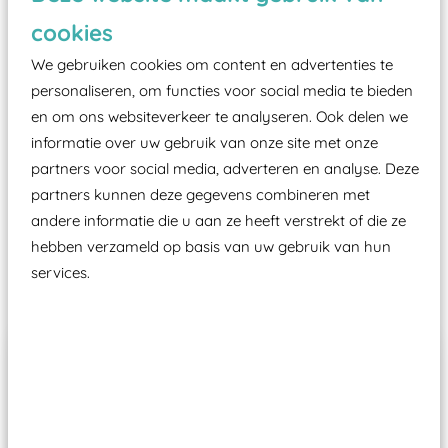
zoals kunstgras, rubber tegels of boomschors?
cookies
Elk speeltoestel in de openbare ruimte voorzien
moet zijn van een typekeuring, -plaatje en
We gebruiken cookies om content en advertenties te
certificering, uitgegeven door een Nederlands
personaliseren, om functies voor social media te bieden
en om ons websiteverkeer te analyseren. Ook delen we
aangewezen keuringsinstantie?
informatie over uw gebruik van onze site met onze
Wij ook speeltoestellen kunnen laten keuren zodat
partners voor social media, adverteren en analyse. Deze
ze toch binnen het Warenwetbesluit Attractie- en
partners kunnen deze gegevens combineren met
Speeltoestellen vallen?
andere informatie die u aan ze heeft verstrekt of die ze
hebben verzameld op basis van uw gebruik van hun
services.
Past er goed bij