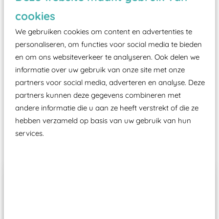
zoals kunstgras, rubber tegels of boomschors?
cookies
Elk speeltoestel in de openbare ruimte voorzien
moet zijn van een typekeuring, -plaatje en
We gebruiken cookies om content en advertenties te
certificering, uitgegeven door een Nederlands
personaliseren, om functies voor social media te bieden
en om ons websiteverkeer te analyseren. Ook delen we
aangewezen keuringsinstantie?
informatie over uw gebruik van onze site met onze
Wij ook speeltoestellen kunnen laten keuren zodat
partners voor social media, adverteren en analyse. Deze
ze toch binnen het Warenwetbesluit Attractie- en
partners kunnen deze gegevens combineren met
Speeltoestellen vallen?
andere informatie die u aan ze heeft verstrekt of die ze
hebben verzameld op basis van uw gebruik van hun
services.
Past er goed bij