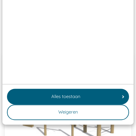
ze toch binnen het Warenwetbesluit Attractie- en
Speeltoestellen vallen?
Past er goed bij
Alles toestaan
Weigeren