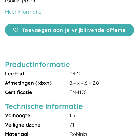
robinia palen.
Meer informatie
Toevoegen aan je vrijblijvende offerte
Productinformatie
Leeftijd
04-12
Afmetingen (lxbxh)
8,4 x 4,6 x 2,8
Certificatie
EN-1176
Technische informatie
Valhoogte
1,5
Veiligheidzone
71
Materiaal
Robinia