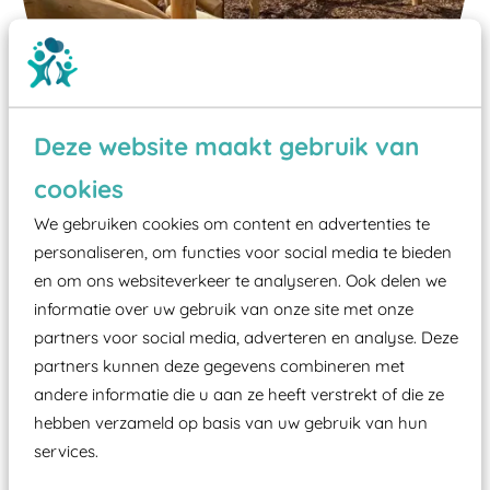
Deze website maakt gebruik van
cookies
Wist je dat:
We gebruiken cookies om content en advertenties te
personaliseren, om functies voor social media te bieden
Vanaf een valhoogte van 1,5 meter een speciale
en om ons websiteverkeer te analyseren. Ook delen we
valondergrond onder speeltoestellen verplicht is
informatie over uw gebruik van onze site met onze
zoals kunstgras, rubber tegels of boomschors?
partners voor social media, adverteren en analyse. Deze
Elk speeltoestel in de openbare ruimte voorzien
partners kunnen deze gegevens combineren met
moet zijn van een typekeuring, -plaatje en
andere informatie die u aan ze heeft verstrekt of die ze
certificering, uitgegeven door een Nederlands
hebben verzameld op basis van uw gebruik van hun
aangewezen keuringsinstantie?
services.
Wij ook speeltoestellen kunnen laten keuren zodat