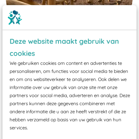
Deze website maakt gebruik van
cookies
We gebruiken cookies om content en advertenties te
Wist je dat:
personaliseren, om functies voor social media te bieden
Vanaf een valhoogte van 1,5 meter een speciale
en om ons websiteverkeer te analyseren. Ook delen we
informatie over uw gebruik van onze site met onze
valondergrond onder speeltoestellen verplicht is
partners voor social media, adverteren en analyse. Deze
zoals kunstgras, rubber tegels of boomschors?
partners kunnen deze gegevens combineren met
Elk speeltoestel in de openbare ruimte voorzien
andere informatie die u aan ze heeft verstrekt of die ze
moet zijn van een typekeuring, -plaatje en
hebben verzameld op basis van uw gebruik van hun
certificering, uitgegeven door een Nederlands
services.
aangewezen keuringsinstantie?