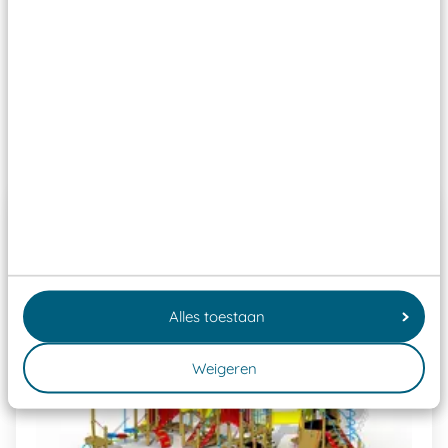
Wij ook speeltoestellen kunnen laten keuren zodat
ze toch binnen het Warenwetbesluit Attractie- en
Speeltoestellen vallen?
Past er goed bij
Alles toestaan
Weigeren