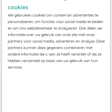
Elk speeltoestel in de openbare ruimte voorzien
cookies
moet zijn van een typekeuring, -plaatje en
We gebruiken cookies om content en advertenties te
certificering, uitgegeven door een Nederlands
personaliseren, om functies voor social media te bieden
aangewezen keuringsinstantie?
en om ons websiteverkeer te analyseren. Ook delen we
Wij ook speeltoestellen kunnen laten keuren zodat
informatie over uw gebruik van onze site met onze
ze toch binnen het Warenwetbesluit Attractie- en
partners voor social media, adverteren en analyse. Deze
Speeltoestellen vallen?
partners kunnen deze gegevens combineren met
andere informatie die u aan ze heeft verstrekt of die ze
hebben verzameld op basis van uw gebruik van hun
Past er goed bij
services.