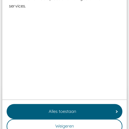
Elk speeltoestel in de openbare ruimte voorzien
services.
moet zijn van een typekeuring, -plaatje en
certificering, uitgegeven door een Nederlands
aangewezen keuringsinstantie?
Wij ook speeltoestellen kunnen laten keuren zodat
ze toch binnen het Warenwetbesluit Attractie- en
Speeltoestellen vallen?
Past er goed bij
Alles toestaan
Weigeren