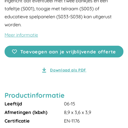
ingericht dat eventueel met twee bankjes en een
tafeltje (S001), toogje met telraam (S003) of
educatieve spelpanelen (S033-S038) kan uitgerust
worden.
Meer informatie
Toevoegen aan je vrijblijvende offerte
Download als PDF
Productinformatie
Leeftijd
06-15
Afmetingen (lxbxh)
8,9 x 3,6 x 3,9
Certificatie
EN-1176