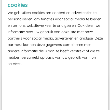
Elk speeltoestel in de openbare ruimte voorzien
cookies
moet zijn van een typekeuring, -plaatje en
We gebruiken cookies om content en advertenties te
certificering, uitgegeven door een Nederlands
personaliseren, om functies voor social media te bieden
aangewezen keuringsinstantie?
en om ons websiteverkeer te analyseren. Ook delen we
Wij ook speeltoestellen kunnen laten keuren zodat
informatie over uw gebruik van onze site met onze
ze toch binnen het Warenwetbesluit Attractie- en
partners voor social media, adverteren en analyse. Deze
Speeltoestellen vallen?
partners kunnen deze gegevens combineren met
andere informatie die u aan ze heeft verstrekt of die ze
hebben verzameld op basis van uw gebruik van hun
Past er goed bij
services.