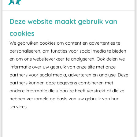
Deze website maakt gebruik van
Wist je dat:
cookies
Vanaf een valhoogte van 1,5 meter een speciale
We gebruiken cookies om content en advertenties te
valondergrond onder speeltoestellen verplicht is
personaliseren, om functies voor social media te bieden
zoals kunstgras, rubber tegels of boomschors?
en om ons websiteverkeer te analyseren. Ook delen we
Elk speeltoestel in de openbare ruimte voorzien
informatie over uw gebruik van onze site met onze
moet zijn van een typekeuring, -plaatje en
partners voor social media, adverteren en analyse. Deze
certificering, uitgegeven door een Nederlands
partners kunnen deze gegevens combineren met
aangewezen keuringsinstantie?
andere informatie die u aan ze heeft verstrekt of die ze
Wij ook speeltoestellen kunnen laten keuren zodat
hebben verzameld op basis van uw gebruik van hun
ze toch binnen het Warenwetbesluit Attractie- en
services.
Speeltoestellen vallen?