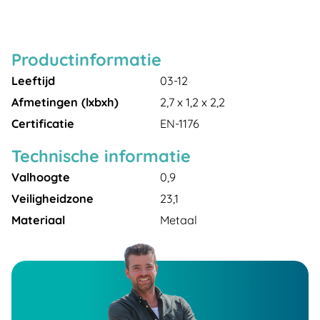
Productinformatie
Leeftijd
03-12
Afmetingen (lxbxh)
2,7 x 1,2 x 2,2
Certificatie
EN-1176
Technische informatie
Valhoogte
0,9
Veiligheidzone
23,1
Materiaal
Metaal