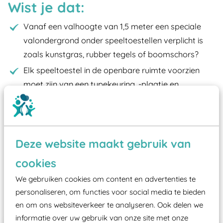
Wist je dat:
Vanaf een valhoogte van 1,5 meter een speciale
valondergrond onder speeltoestellen verplicht is
zoals kunstgras, rubber tegels of boomschors?
Elk speeltoestel in de openbare ruimte voorzien
moet zijn van een typekeuring, -plaatje en
certificering, uitgegeven door een Nederlands
aangewezen keuringsinstantie?
Wij ook speeltoestellen kunnen laten keuren zodat
Deze website maakt gebruik van
ze toch binnen het Warenwetbesluit Attractie- en
Speeltoestellen vallen?
cookies
We gebruiken cookies om content en advertenties te
Past er goed bij
personaliseren, om functies voor social media te bieden
en om ons websiteverkeer te analyseren. Ook delen we
informatie over uw gebruik van onze site met onze