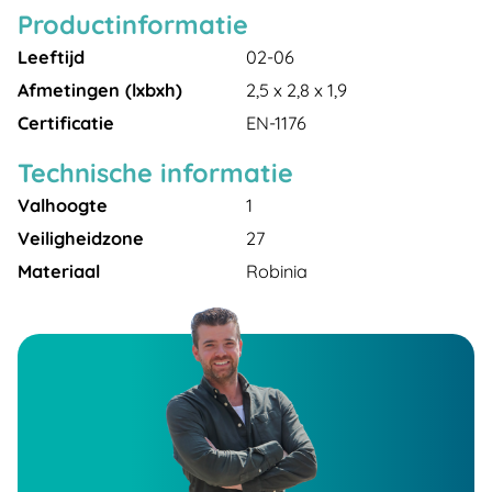
Productinformatie
Leeftijd
02-06
Afmetingen (lxbxh)
2,5 x 2,8 x 1,9
Certificatie
EN-1176
Technische informatie
Valhoogte
1
Veiligheidzone
27
Materiaal
Robinia