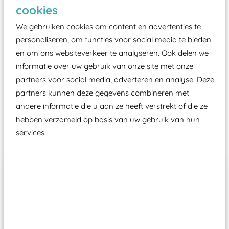
Elk speeltoestel in de openbare ruimte voorzien
cookies
moet zijn van een typekeuring, -plaatje en
We gebruiken cookies om content en advertenties te
certificering, uitgegeven door een Nederlands
personaliseren, om functies voor social media te bieden
aangewezen keuringsinstantie?
en om ons websiteverkeer te analyseren. Ook delen we
Wij ook speeltoestellen kunnen laten keuren zodat
informatie over uw gebruik van onze site met onze
ze toch binnen het Warenwetbesluit Attractie- en
partners voor social media, adverteren en analyse. Deze
Speeltoestellen vallen?
partners kunnen deze gegevens combineren met
andere informatie die u aan ze heeft verstrekt of die ze
hebben verzameld op basis van uw gebruik van hun
Past er goed bij
services.