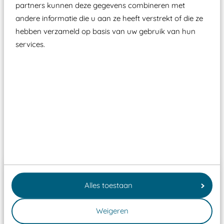
partners kunnen deze gegevens combineren met
Elk speeltoestel in de openbare ruimte voorzien
andere informatie die u aan ze heeft verstrekt of die ze
moet zijn van een typekeuring, -plaatje en
hebben verzameld op basis van uw gebruik van hun
certificering, uitgegeven door een Nederlands
services.
aangewezen keuringsinstantie?
Wij ook speeltoestellen kunnen laten keuren zodat
ze toch binnen het Warenwetbesluit Attractie- en
Speeltoestellen vallen?
Past er goed bij
Alles toestaan
Weigeren