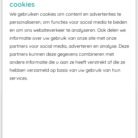
cookies
moet zijn van een typekeuring, -plaatje en
We gebruiken cookies om content en advertenties te
certificering, uitgegeven door een Nederlands
personaliseren, om functies voor social media te bieden
aangewezen keuringsinstantie?
en om ons websiteverkeer te analyseren. Ook delen we
Wij ook speeltoestellen kunnen laten keuren zodat
informatie over uw gebruik van onze site met onze
ze toch binnen het Warenwetbesluit Attractie- en
partners voor social media, adverteren en analyse. Deze
Speeltoestellen vallen?
partners kunnen deze gegevens combineren met
andere informatie die u aan ze heeft verstrekt of die ze
hebben verzameld op basis van uw gebruik van hun
Past er goed bij
services.