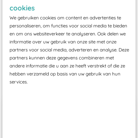
Elk speeltoestel in de openbare ruimte voorzien
cookies
moet zijn van een typekeuring, -plaatje en
We gebruiken cookies om content en advertenties te
certificering, uitgegeven door een Nederlands
personaliseren, om functies voor social media te bieden
aangewezen keuringsinstantie?
en om ons websiteverkeer te analyseren. Ook delen we
Wij ook speeltoestellen kunnen laten keuren zodat
informatie over uw gebruik van onze site met onze
ze toch binnen het Warenwetbesluit Attractie- en
partners voor social media, adverteren en analyse. Deze
partners kunnen deze gegevens combineren met
Speeltoestellen vallen?
andere informatie die u aan ze heeft verstrekt of die ze
hebben verzameld op basis van uw gebruik van hun
Past er goed bij
services.