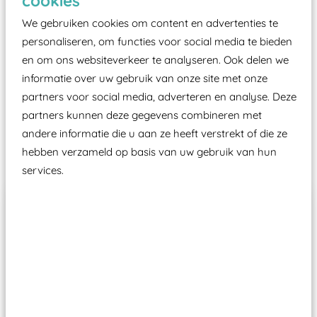
cookies
certificering, uitgegeven door een Nederlands
We gebruiken cookies om content en advertenties te
aangewezen keuringsinstantie?
personaliseren, om functies voor social media te bieden
Wij ook speeltoestellen kunnen laten keuren zodat
en om ons websiteverkeer te analyseren. Ook delen we
ze toch binnen het Warenwetbesluit Attractie- en
informatie over uw gebruik van onze site met onze
Speeltoestellen vallen?
partners voor social media, adverteren en analyse. Deze
partners kunnen deze gegevens combineren met
andere informatie die u aan ze heeft verstrekt of die ze
Past er goed bij
hebben verzameld op basis van uw gebruik van hun
services.