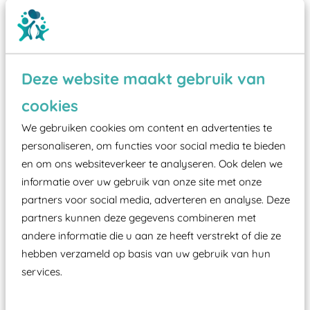
Deze website maakt gebruik van
cookies
Wist je dat:
We gebruiken cookies om content en advertenties te
personaliseren, om functies voor social media te bieden
Vanaf een valhoogte van 1,5 meter een speciale
en om ons websiteverkeer te analyseren. Ook delen we
valondergrond onder speeltoestellen verplicht is
informatie over uw gebruik van onze site met onze
zoals kunstgras, rubber tegels of boomschors?
partners voor social media, adverteren en analyse. Deze
Elk speeltoestel in de openbare ruimte voorzien
partners kunnen deze gegevens combineren met
moet zijn van een typekeuring, -plaatje en
andere informatie die u aan ze heeft verstrekt of die ze
certificering, uitgegeven door een Nederlands
hebben verzameld op basis van uw gebruik van hun
aangewezen keuringsinstantie?
services.
Wij ook speeltoestellen kunnen laten keuren zodat
ze toch binnen het Warenwetbesluit Attractie- en