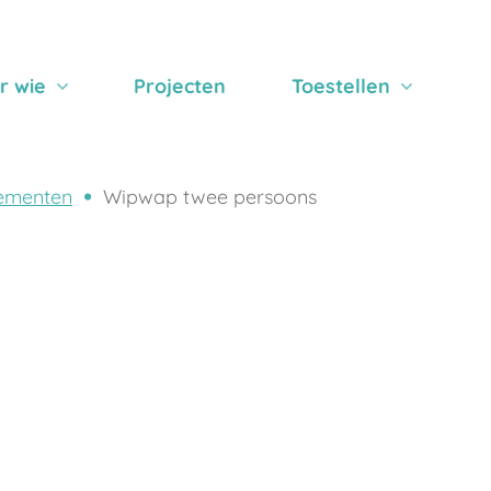
r wie
Projecten
Toestellen
ementen
Wipwap twee persoons