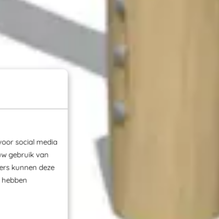
voor social media
uw gebruik van
ners kunnen deze
e hebben