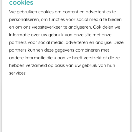
cookies
moet zijn van een typekeuring, -plaatje en
certificering, uitgegeven door een Nederlands
We gebruiken cookies om content en advertenties te
aangewezen keuringsinstantie?
personaliseren, om functies voor social media te bieden
en om ons websiteverkeer te analyseren. Ook delen we
Wij ook speeltoestellen kunnen laten keuren zodat
informatie over uw gebruik van onze site met onze
ze toch binnen het Warenwetbesluit Attractie- en
partners voor social media, adverteren en analyse. Deze
Speeltoestellen vallen?
partners kunnen deze gegevens combineren met
andere informatie die u aan ze heeft verstrekt of die ze
Past er goed bij
hebben verzameld op basis van uw gebruik van hun
services.