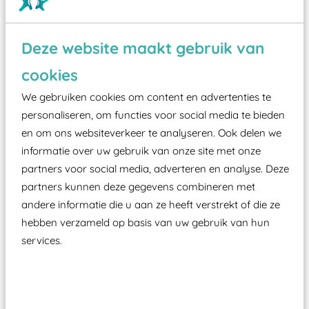
Deze website maakt gebruik van
Wist je dat:
cookies
Vanaf een valhoogte van 1,5 meter een speciale
We gebruiken cookies om content en advertenties te
valondergrond onder speeltoestellen verplicht is
personaliseren, om functies voor social media te bieden
zoals kunstgras, rubber tegels of boomschors?
en om ons websiteverkeer te analyseren. Ook delen we
Elk speeltoestel in de openbare ruimte voorzien
informatie over uw gebruik van onze site met onze
moet zijn van een typekeuring, -plaatje en
partners voor social media, adverteren en analyse. Deze
certificering, uitgegeven door een Nederlands
partners kunnen deze gegevens combineren met
aangewezen keuringsinstantie?
andere informatie die u aan ze heeft verstrekt of die ze
Wij ook speeltoestellen kunnen laten keuren zodat
hebben verzameld op basis van uw gebruik van hun
ze toch binnen het Warenwetbesluit Attractie- en
services.
Speeltoestellen vallen?