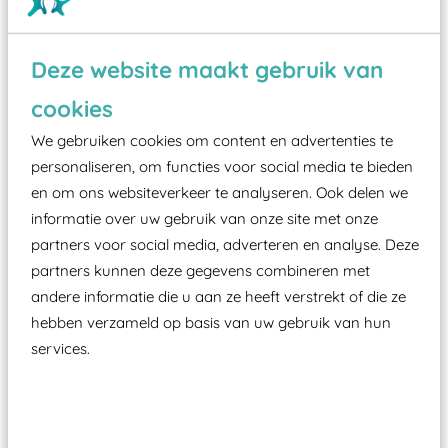
Deze website maakt gebruik van
Wist je dat:
cookies
Vanaf een valhoogte van 1,5 meter een speciale
We gebruiken cookies om content en advertenties te
valondergrond onder speeltoestellen verplicht is
personaliseren, om functies voor social media te bieden
zoals kunstgras, rubber tegels of boomschors?
en om ons websiteverkeer te analyseren. Ook delen we
Elk speeltoestel in de openbare ruimte voorzien
informatie over uw gebruik van onze site met onze
moet zijn van een typekeuring, -plaatje en
partners voor social media, adverteren en analyse. Deze
certificering, uitgegeven door een Nederlands
partners kunnen deze gegevens combineren met
aangewezen keuringsinstantie?
andere informatie die u aan ze heeft verstrekt of die ze
Wij ook speeltoestellen kunnen laten keuren zodat
hebben verzameld op basis van uw gebruik van hun
ze toch binnen het Warenwetbesluit Attractie- en
services.
Speeltoestellen vallen?