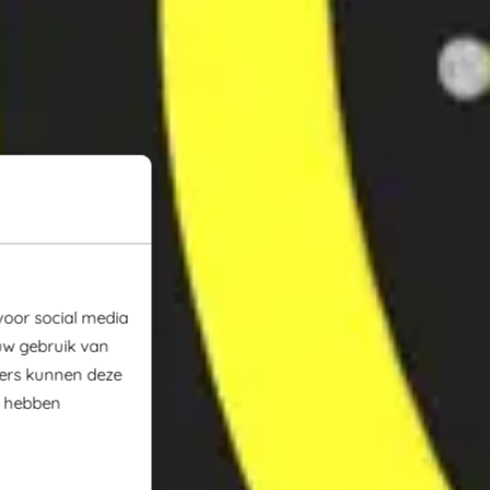
voor social media
uw gebruik van
ners kunnen deze
e hebben