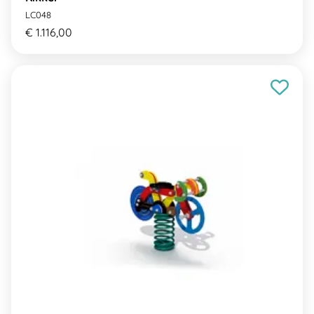
LC048
€ 1.116,00