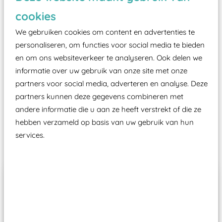
zoals kunstgras, rubber tegels of boomschors?
cookies
Elk speeltoestel in de openbare ruimte voorzien
moet zijn van een typekeuring, -plaatje en
We gebruiken cookies om content en advertenties te
certificering, uitgegeven door een Nederlands
personaliseren, om functies voor social media te bieden
en om ons websiteverkeer te analyseren. Ook delen we
aangewezen keuringsinstantie?
informatie over uw gebruik van onze site met onze
Wij ook speeltoestellen kunnen laten keuren zodat
partners voor social media, adverteren en analyse. Deze
ze toch binnen het Warenwetbesluit Attractie- en
partners kunnen deze gegevens combineren met
Speeltoestellen vallen?
andere informatie die u aan ze heeft verstrekt of die ze
hebben verzameld op basis van uw gebruik van hun
services.
Past er goed bij