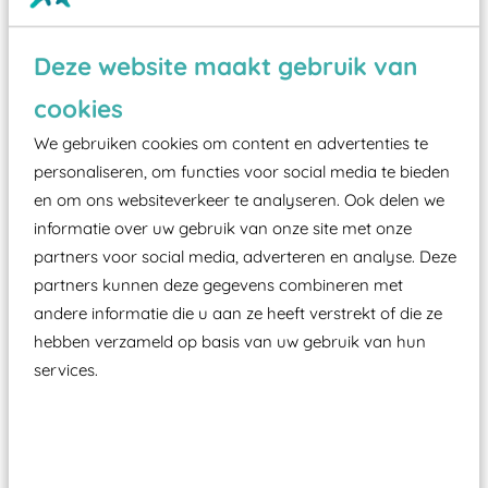
Wist je dat:
Deze website maakt gebruik van
Vanaf een valhoogte van 1,5 meter een speciale
cookies
valondergrond onder speeltoestellen verplicht is
We gebruiken cookies om content en advertenties te
zoals kunstgras, rubber tegels of boomschors?
personaliseren, om functies voor social media te bieden
Elk speeltoestel in de openbare ruimte voorzien
en om ons websiteverkeer te analyseren. Ook delen we
informatie over uw gebruik van onze site met onze
moet zijn van een typekeuring, -plaatje en
partners voor social media, adverteren en analyse. Deze
certificering, uitgegeven door een Nederlands
partners kunnen deze gegevens combineren met
aangewezen keuringsinstantie?
andere informatie die u aan ze heeft verstrekt of die ze
Wij ook speeltoestellen kunnen laten keuren zodat
hebben verzameld op basis van uw gebruik van hun
ze toch binnen het Warenwetbesluit Attractie- en
services.
Speeltoestellen vallen?
Past er goed bij