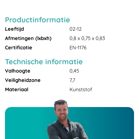
Productinformatie
Leeftijd
02-12
Afmetingen (lxbxh)
0,8 x 0,75 x 0,83
Certificatie
EN-1176
Technische informatie
Valhoogte
0,45
Veiligheidzone
7,7
Materiaal
Kunststof