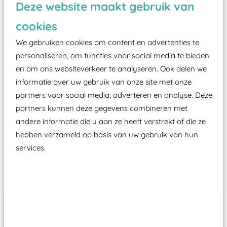
Deze website maakt gebruik van
valondergrond onder speeltoestellen verplicht is
zoals kunstgras, rubber tegels of boomschors?
cookies
Elk speeltoestel in de openbare ruimte voorzien
We gebruiken cookies om content en advertenties te
moet zijn van een typekeuring, -plaatje en
personaliseren, om functies voor social media te bieden
certificering, uitgegeven door een Nederlands
en om ons websiteverkeer te analyseren. Ook delen we
aangewezen keuringsinstantie?
informatie over uw gebruik van onze site met onze
partners voor social media, adverteren en analyse. Deze
Wij ook speeltoestellen kunnen laten keuren zodat
partners kunnen deze gegevens combineren met
ze toch binnen het Warenwetbesluit Attractie- en
andere informatie die u aan ze heeft verstrekt of die ze
Speeltoestellen vallen?
hebben verzameld op basis van uw gebruik van hun
services.
Past er goed bij