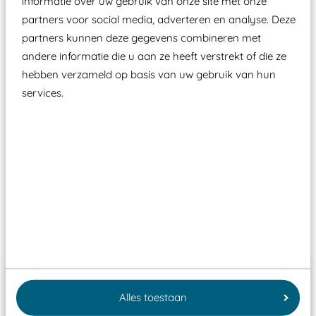
informatie over uw gebruik van onze site met onze
valondergrond onder speeltoestellen verplicht is
partners voor social media, adverteren en analyse. Deze
zoals kunstgras, rubber tegels of boomschors?
partners kunnen deze gegevens combineren met
Elk speeltoestel in de openbare ruimte voorzien
andere informatie die u aan ze heeft verstrekt of die ze
moet zijn van een typekeuring, -plaatje en
hebben verzameld op basis van uw gebruik van hun
certificering, uitgegeven door een Nederlands
services.
aangewezen keuringsinstantie?
Wij ook speeltoestellen kunnen laten keuren zodat
ze toch binnen het Warenwetbesluit Attractie- en
Speeltoestellen vallen?
Past er goed bij
Alles toestaan