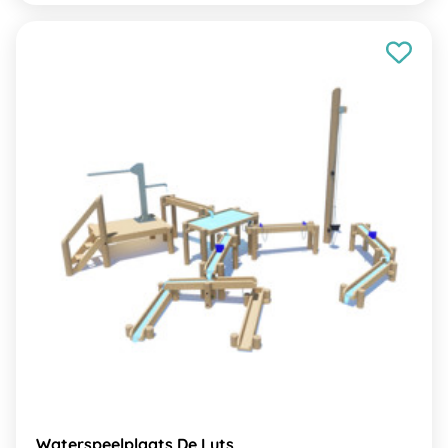
Waterspeelplaats De Luts