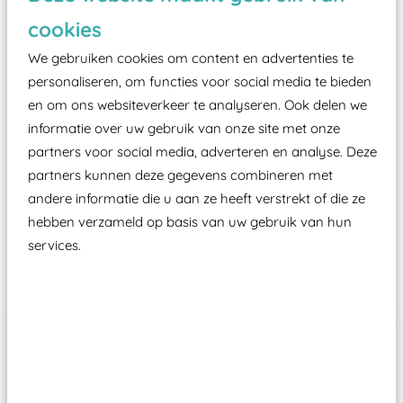
zoals kunstgras, rubber tegels of boomschors?
cookies
Elk speeltoestel in de openbare ruimte voorzien
moet zijn van een typekeuring, -plaatje en
We gebruiken cookies om content en advertenties te
certificering, uitgegeven door een Nederlands
personaliseren, om functies voor social media te bieden
en om ons websiteverkeer te analyseren. Ook delen we
aangewezen keuringsinstantie?
informatie over uw gebruik van onze site met onze
Wij ook speeltoestellen kunnen laten keuren zodat
partners voor social media, adverteren en analyse. Deze
ze toch binnen het Warenwetbesluit Attractie- en
partners kunnen deze gegevens combineren met
Speeltoestellen vallen?
andere informatie die u aan ze heeft verstrekt of die ze
hebben verzameld op basis van uw gebruik van hun
services.
Past er goed bij