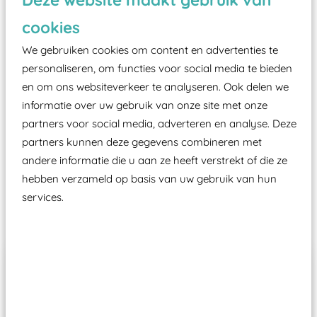
zoals kunstgras, rubber tegels of boomschors?
cookies
Elk speeltoestel in de openbare ruimte voorzien
We gebruiken cookies om content en advertenties te
moet zijn van een typekeuring, -plaatje en
personaliseren, om functies voor social media te bieden
certificering, uitgegeven door een Nederlands
en om ons websiteverkeer te analyseren. Ook delen we
aangewezen keuringsinstantie?
informatie over uw gebruik van onze site met onze
Wij ook speeltoestellen kunnen laten keuren zodat
partners voor social media, adverteren en analyse. Deze
ze toch binnen het Warenwetbesluit Attractie- en
partners kunnen deze gegevens combineren met
Speeltoestellen vallen?
andere informatie die u aan ze heeft verstrekt of die ze
hebben verzameld op basis van uw gebruik van hun
services.
Past er goed bij