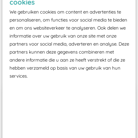
cookies
moet zijn van een typekeuring, -plaatje en
certificering, uitgegeven door een Nederlands
We gebruiken cookies om content en advertenties te
aangewezen keuringsinstantie?
personaliseren, om functies voor social media te bieden
en om ons websiteverkeer te analyseren. Ook delen we
Wij ook speeltoestellen kunnen laten keuren zodat
informatie over uw gebruik van onze site met onze
ze toch binnen het Warenwetbesluit Attractie- en
partners voor social media, adverteren en analyse. Deze
Speeltoestellen vallen?
partners kunnen deze gegevens combineren met
andere informatie die u aan ze heeft verstrekt of die ze
Past er goed bij
hebben verzameld op basis van uw gebruik van hun
services.