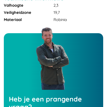
Valhoogte
2,3
Veiligheidzone
19,7
Materiaal
Robinia
Heb je een prangende
vraag?