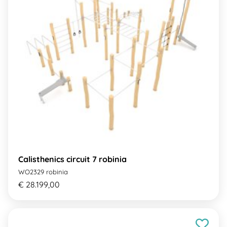
Calisthenics circuit 7 robinia
WO2329 robinia
€ 28.199,00