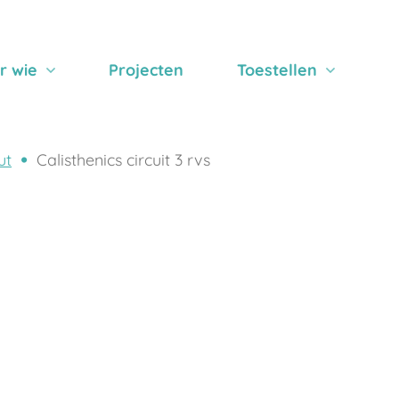
r wie
Projecten
Toestellen
ut
Calisthenics circuit 3 rvs