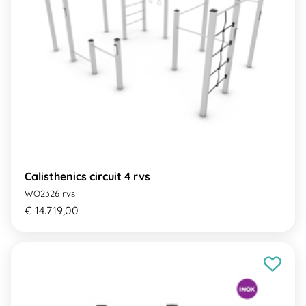
Calisthenics circuit 4 rvs
WO2326 rvs
€ 14.719,00