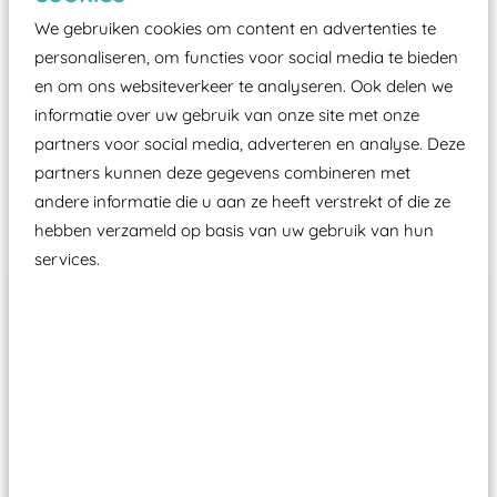
certificering, uitgegeven door een Nederlands
We gebruiken cookies om content en advertenties te
aangewezen keuringsinstantie?
personaliseren, om functies voor social media te bieden
Wij ook speeltoestellen kunnen laten keuren zodat
en om ons websiteverkeer te analyseren. Ook delen we
ze toch binnen het Warenwetbesluit Attractie- en
informatie over uw gebruik van onze site met onze
Speeltoestellen vallen?
partners voor social media, adverteren en analyse. Deze
partners kunnen deze gegevens combineren met
andere informatie die u aan ze heeft verstrekt of die ze
Past er goed bij
hebben verzameld op basis van uw gebruik van hun
services.