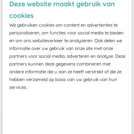
Deze website maakt gebruik van
valondergrond onder speeltoestellen verplicht is
zoals kunstgras, rubber tegels of boomschors?
cookies
Elk speeltoestel in de openbare ruimte voorzien
We gebruiken cookies om content en advertenties te
moet zijn van een typekeuring, -plaatje en
personaliseren, om functies voor social media te bieden
certificering, uitgegeven door een Nederlands
en om ons websiteverkeer te analyseren. Ook delen we
aangewezen keuringsinstantie?
informatie over uw gebruik van onze site met onze
partners voor social media, adverteren en analyse. Deze
Wij ook speeltoestellen kunnen laten keuren zodat
partners kunnen deze gegevens combineren met
ze toch binnen het Warenwetbesluit Attractie- en
andere informatie die u aan ze heeft verstrekt of die ze
Speeltoestellen vallen?
hebben verzameld op basis van uw gebruik van hun
services.
Past er goed bij