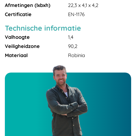
Afmetingen (lxbxh)
22,3 x 4,1 x 4,2
Certificatie
EN-1176
Technische informatie
Valhoogte
1,4
Veiligheidzone
90,2
Materiaal
Robinia