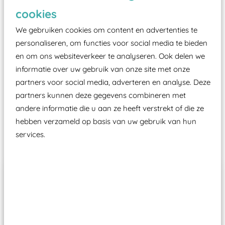
Elk speeltoestel in de openbare ruimte voorzien
cookies
moet zijn van een typekeuring, -plaatje en
We gebruiken cookies om content en advertenties te
certificering, uitgegeven door een Nederlands
personaliseren, om functies voor social media te bieden
aangewezen keuringsinstantie?
en om ons websiteverkeer te analyseren. Ook delen we
informatie over uw gebruik van onze site met onze
Wij ook speeltoestellen kunnen laten keuren zodat
partners voor social media, adverteren en analyse. Deze
ze toch binnen het Warenwetbesluit Attractie- en
partners kunnen deze gegevens combineren met
Speeltoestellen vallen?
andere informatie die u aan ze heeft verstrekt of die ze
hebben verzameld op basis van uw gebruik van hun
Past er goed bij
services.