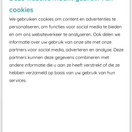
zoals kunstgras, rubber tegels of boomschors?
cookies
Elk speeltoestel in de openbare ruimte voorzien
moet zijn van een typekeuring, -plaatje en
We gebruiken cookies om content en advertenties te
certificering, uitgegeven door een Nederlands
personaliseren, om functies voor social media te bieden
en om ons websiteverkeer te analyseren. Ook delen we
aangewezen keuringsinstantie?
informatie over uw gebruik van onze site met onze
Wij ook speeltoestellen kunnen laten keuren zodat
partners voor social media, adverteren en analyse. Deze
ze toch binnen het Warenwetbesluit Attractie- en
partners kunnen deze gegevens combineren met
Speeltoestellen vallen?
andere informatie die u aan ze heeft verstrekt of die ze
hebben verzameld op basis van uw gebruik van hun
services.
Past er goed bij