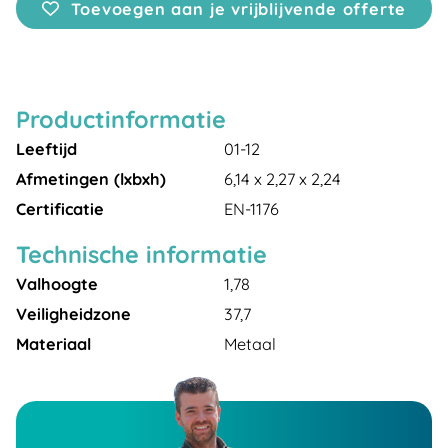
Toevoegen aan je vrijblijvende offerte
Productinformatie
Leeftijd
01-12
Afmetingen (lxbxh)
6,14 x 2,27 x 2,24
Certificatie
EN-1176
Technische informatie
Valhoogte
1,78
Veiligheidzone
37,7
Materiaal
Metaal