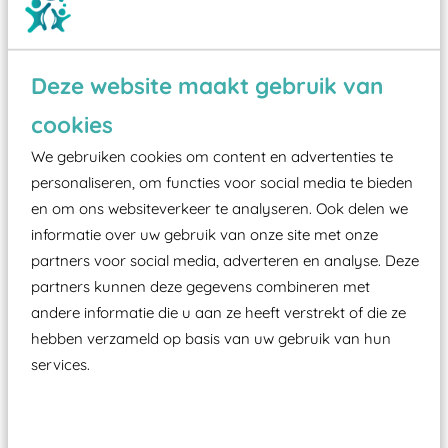
Deze website maakt gebruik van
Wist je dat:
cookies
Vanaf een valhoogte van 1,5 meter een speciale
We gebruiken cookies om content en advertenties te
valondergrond onder speeltoestellen verplicht is
personaliseren, om functies voor social media te bieden
zoals kunstgras, rubber tegels of boomschors?
en om ons websiteverkeer te analyseren. Ook delen we
informatie over uw gebruik van onze site met onze
Elk speeltoestel in de openbare ruimte voorzien
partners voor social media, adverteren en analyse. Deze
moet zijn van een typekeuring, -plaatje en
partners kunnen deze gegevens combineren met
certificering, uitgegeven door een Nederlands
andere informatie die u aan ze heeft verstrekt of die ze
aangewezen keuringsinstantie?
hebben verzameld op basis van uw gebruik van hun
Wij ook speeltoestellen kunnen laten keuren zodat
services.
ze toch binnen het Warenwetbesluit Attractie- en
Speeltoestellen vallen?