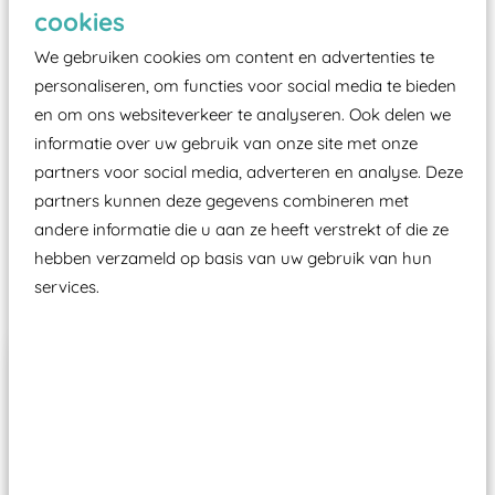
Elk speeltoestel in de openbare ruimte voorzien
cookies
moet zijn van een typekeuring, -plaatje en
We gebruiken cookies om content en advertenties te
certificering, uitgegeven door een Nederlands
personaliseren, om functies voor social media te bieden
aangewezen keuringsinstantie?
en om ons websiteverkeer te analyseren. Ook delen we
Wij ook speeltoestellen kunnen laten keuren zodat
informatie over uw gebruik van onze site met onze
ze toch binnen het Warenwetbesluit Attractie- en
partners voor social media, adverteren en analyse. Deze
Speeltoestellen vallen?
partners kunnen deze gegevens combineren met
andere informatie die u aan ze heeft verstrekt of die ze
hebben verzameld op basis van uw gebruik van hun
Past er goed bij
services.