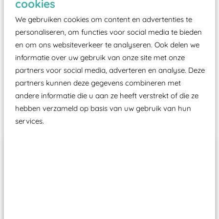
cookies
moet zijn van een typekeuring, -plaatje en
certificering, uitgegeven door een Nederlands
We gebruiken cookies om content en advertenties te
aangewezen keuringsinstantie?
personaliseren, om functies voor social media te bieden
en om ons websiteverkeer te analyseren. Ook delen we
Wij ook speeltoestellen kunnen laten keuren zodat
informatie over uw gebruik van onze site met onze
ze toch binnen het Warenwetbesluit Attractie- en
partners voor social media, adverteren en analyse. Deze
Speeltoestellen vallen?
partners kunnen deze gegevens combineren met
andere informatie die u aan ze heeft verstrekt of die ze
Past er goed bij
hebben verzameld op basis van uw gebruik van hun
services.