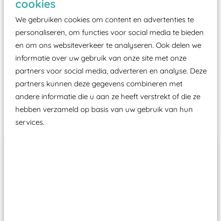
cookies
moet zijn van een typekeuring, -plaatje en
certificering, uitgegeven door een Nederlands
We gebruiken cookies om content en advertenties te
aangewezen keuringsinstantie?
personaliseren, om functies voor social media te bieden
en om ons websiteverkeer te analyseren. Ook delen we
Wij ook speeltoestellen kunnen laten keuren zodat
informatie over uw gebruik van onze site met onze
ze toch binnen het Warenwetbesluit Attractie- en
partners voor social media, adverteren en analyse. Deze
Speeltoestellen vallen?
partners kunnen deze gegevens combineren met
andere informatie die u aan ze heeft verstrekt of die ze
Past er goed bij
hebben verzameld op basis van uw gebruik van hun
services.