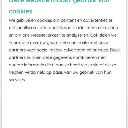
zoals kunstgras, rubber tegels of boomschors?
cookies
Elk speeltoestel in de openbare ruimte voorzien
We gebruiken cookies om content en advertenties te
moet zijn van een typekeuring, -plaatje en
personaliseren, om functies voor social media te bieden
certificering, uitgegeven door een Nederlands
en om ons websiteverkeer te analyseren. Ook delen we
aangewezen keuringsinstantie?
informatie over uw gebruik van onze site met onze
Wij ook speeltoestellen kunnen laten keuren zodat
partners voor social media, adverteren en analyse. Deze
ze toch binnen het Warenwetbesluit Attractie- en
partners kunnen deze gegevens combineren met
Speeltoestellen vallen?
andere informatie die u aan ze heeft verstrekt of die ze
hebben verzameld op basis van uw gebruik van hun
services.
Past er goed bij