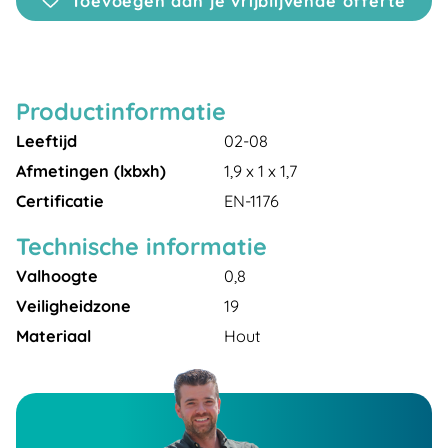
Toevoegen aan je vrijblijvende offerte
Productinformatie
Leeftijd
02-08
Afmetingen (lxbxh)
1,9 x 1 x 1,7
Certificatie
EN-1176
Technische informatie
Valhoogte
0,8
Veiligheidzone
19
Materiaal
Hout