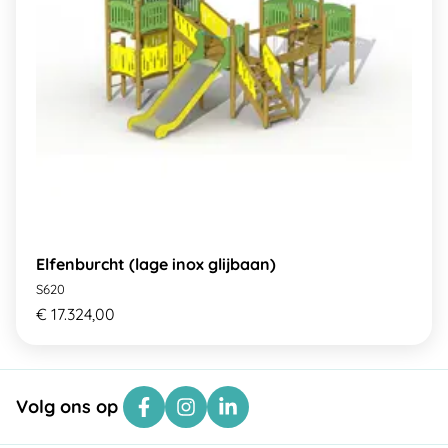
Elfenburcht (lage inox glijbaan)
S620
€ 17.324,00
Volg ons op