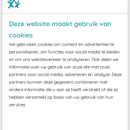
Deze website maakt gebruik van
Wist je dat:
cookies
Vanaf een valhoogte van 1,5 meter een speciale
We gebruiken cookies om content en advertenties te
valondergrond onder speeltoestellen verplicht is
personaliseren, om functies voor social media te bieden
zoals kunstgras, rubber tegels of boomschors?
en om ons websiteverkeer te analyseren. Ook delen we
Elk speeltoestel in de openbare ruimte voorzien
informatie over uw gebruik van onze site met onze
partners voor social media, adverteren en analyse. Deze
moet zijn van een typekeuring, -plaatje en
partners kunnen deze gegevens combineren met
certificering, uitgegeven door een Nederlands
andere informatie die u aan ze heeft verstrekt of die ze
aangewezen keuringsinstantie?
hebben verzameld op basis van uw gebruik van hun
Wij ook speeltoestellen kunnen laten keuren zodat
services.
ze toch binnen het Warenwetbesluit Attractie- en
Speeltoestellen vallen?