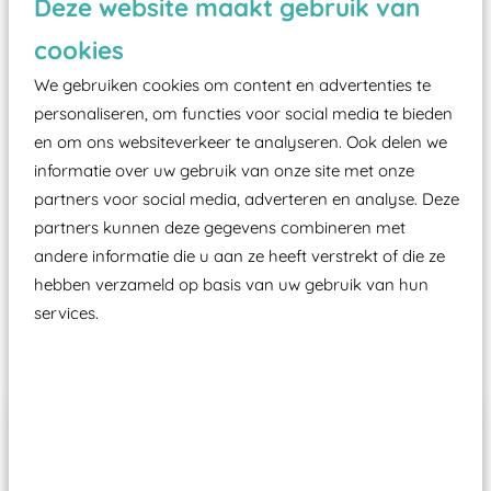
Deze website maakt gebruik van
valondergrond onder speeltoestellen verplicht is
zoals kunstgras, rubber tegels of boomschors?
cookies
Elk speeltoestel in de openbare ruimte voorzien
We gebruiken cookies om content en advertenties te
moet zijn van een typekeuring, -plaatje en
personaliseren, om functies voor social media te bieden
certificering, uitgegeven door een Nederlands
en om ons websiteverkeer te analyseren. Ook delen we
aangewezen keuringsinstantie?
informatie over uw gebruik van onze site met onze
Wij ook speeltoestellen kunnen laten keuren zodat
partners voor social media, adverteren en analyse. Deze
ze toch binnen het Warenwetbesluit Attractie- en
partners kunnen deze gegevens combineren met
andere informatie die u aan ze heeft verstrekt of die ze
Speeltoestellen vallen?
hebben verzameld op basis van uw gebruik van hun
services.
Past er goed bij