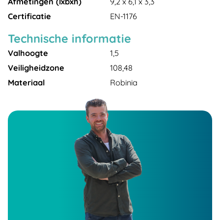
Afmetingen (lxbxh)
9,2 x 6,1 x 3,3
Certificatie
EN-1176
Technische informatie
Valhoogte
1,5
Veiligheidzone
108,48
Materiaal
Robinia