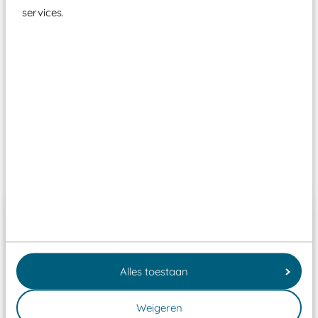
moet zijn van een typekeuring, -plaatje en
services.
certificering, uitgegeven door een Nederlands
aangewezen keuringsinstantie?
Wij ook speeltoestellen kunnen laten keuren zodat
ze toch binnen het Warenwetbesluit Attractie- en
Speeltoestellen vallen?
Past er goed bij
Alles toestaan
Weigeren