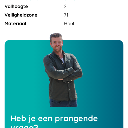
Valhoogte
2
Veiligheidzone
71
Materiaal
Hout
Heb je een prangende
vraag?