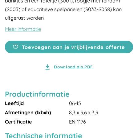
bankjes en een tafeltje (S001), toogje met telraam
(S003) of educatieve spelpanelen (S033-S038) kan
uitgerust worden.
Meer informatie
Toevoegen aan je vrijblijvende offerte
Download als PDF
Productinformatie
Leeftijd
06-15
Afmetingen (lxbxh)
8,3 x 3,6 x 3,9
Certificatie
EN-1176
Technische informatie