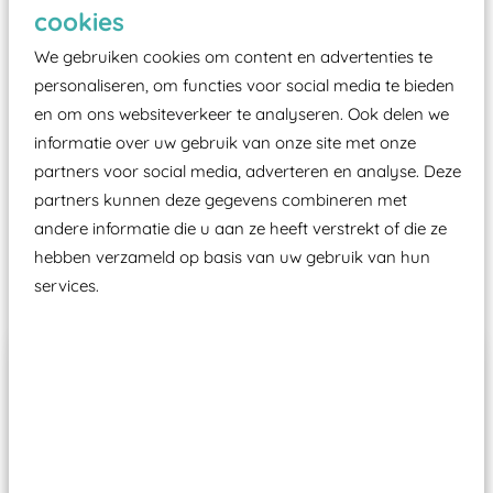
Elk speeltoestel in de openbare ruimte voorzien
cookies
moet zijn van een typekeuring, -plaatje en
We gebruiken cookies om content en advertenties te
certificering, uitgegeven door een Nederlands
personaliseren, om functies voor social media te bieden
aangewezen keuringsinstantie?
en om ons websiteverkeer te analyseren. Ook delen we
Wij ook speeltoestellen kunnen laten keuren zodat
informatie over uw gebruik van onze site met onze
ze toch binnen het Warenwetbesluit Attractie- en
partners voor social media, adverteren en analyse. Deze
Speeltoestellen vallen?
partners kunnen deze gegevens combineren met
andere informatie die u aan ze heeft verstrekt of die ze
hebben verzameld op basis van uw gebruik van hun
Past er goed bij
services.