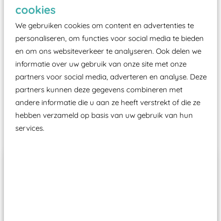
Elk speeltoestel in de openbare ruimte voorzien
cookies
moet zijn van een typekeuring, -plaatje en
We gebruiken cookies om content en advertenties te
certificering, uitgegeven door een Nederlands
personaliseren, om functies voor social media te bieden
aangewezen keuringsinstantie?
en om ons websiteverkeer te analyseren. Ook delen we
Wij ook speeltoestellen kunnen laten keuren zodat
informatie over uw gebruik van onze site met onze
ze toch binnen het Warenwetbesluit Attractie- en
partners voor social media, adverteren en analyse. Deze
Speeltoestellen vallen?
partners kunnen deze gegevens combineren met
andere informatie die u aan ze heeft verstrekt of die ze
hebben verzameld op basis van uw gebruik van hun
Past er goed bij
services.